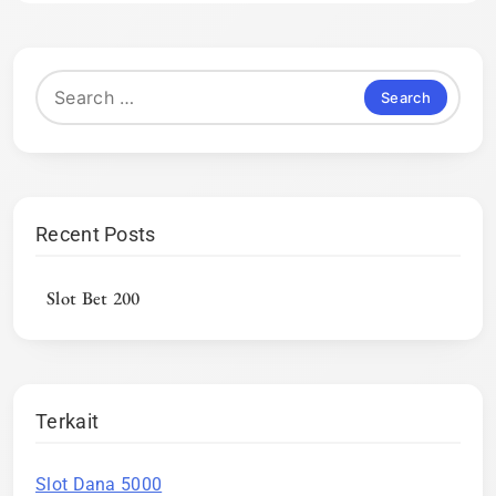
Search
for:
Recent Posts
Slot Bet 200
Terkait
Slot Dana 5000