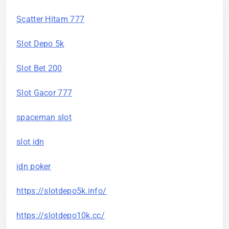
Scatter Hitam 777
Slot Depo 5k
Slot Bet 200
Slot Gacor 777
spaceman slot
slot idn
idn poker
https://slotdepo5k.info/
https://slotdepo10k.cc/