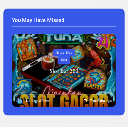
You May Have Missed
Situs Slot
Slot
Slot Bet 200
Nathan Walker
7 months ago