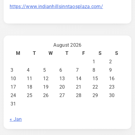
https://www.indianhillsinntaosplaza.com/
August 2026
M
T
W
T
F
S
S
1
2
3
4
5
6
7
8
9
10
11
12
13
14
15
16
17
18
19
20
21
22
23
24
25
26
27
28
29
30
31
« Jan